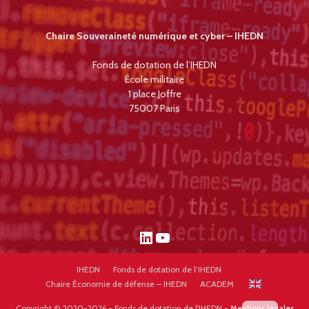
Chaire Souveraineté numérique et cyber – IHEDN
Fonds de dotation de l’IHEDN
École militaire
1 place Joffre
75007 Paris
LinkedIn
YouTube
IHEDN
Fonds de dotation de l’IHEDN
Chaire Économie de défense – IHEDN
ACADEM
Copyright © 2020-2026 - Fonds de dotation de l'IHEDN -
Mentions légales