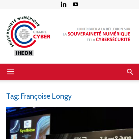
Chaire
Tag: Françoise Longy
Cyber
–